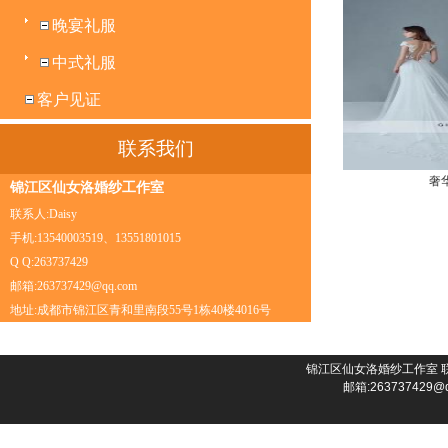
晚宴礼服
中式礼服
客户见证
联系我们
奢
锦江区仙女洛婚纱工作室
联系人:Daisy
手机:13540003519、13551801015
Q Q:263737429
邮箱:263737429@qq.com
地址:成都市锦江区青和里南段55号1栋40楼4016号
锦江区仙女洛婚纱工作室 联系人:D
邮箱:26373742